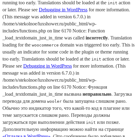
running too early. Translations should be loaded at the
action
init
or later. Please see
Debugging in WordPress
for more information.
(This message was added in version 6.7.0.) in
/home/s/stekolnoe/luxshower.ru/public_html/wp-
includes/functions.php on line 6170 Notice: Function
_load_textdomain_just_in_time was called
incorrectly
. Translation
loading for the
domain was triggered too early. This is
woocommerce
usually an indicator for some code in the plugin or theme running
too early. Translations should be loaded at the
action or later.
init
Please see
Debugging in WordPress
for more information. (This
message was added in version 6.7.0.) in
/home/s/stekolnoe/luxshower.ru/public_html/wp-
includes/functions.php on line 6170 Notice: Функция
_load_textdomain_just_in_time вызвана
неправильно
. Загрузка
перевода для домена
была запущена слишком рано.
wooler
Обычно это индикатор того, что какой-то код в плагине или
теме запускается слишком рано. Переводы должны
загружаться при выполнении действия
или позже.
init
Дополнительную информацию можно найти на странице
«Отладка в WordPress»
. (Это сообщение было добавлено в