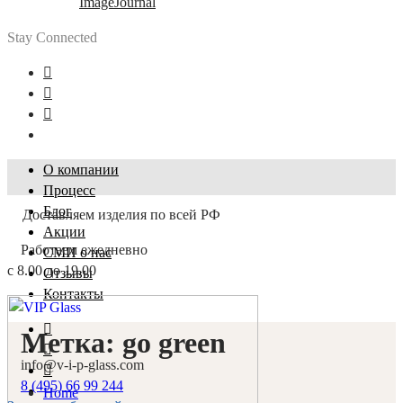
ImageJournal
Stay Connected
О компании
Процесс
Блог
Доставляем изделия по всей РФ
Акции
Работаем ежедневно
СМИ о нас
с 8.00 до 19.00
Отзывы
Контакты
Метка:
go green
info@v-i-p-glass.com
8 (495) 66 99 244
Home